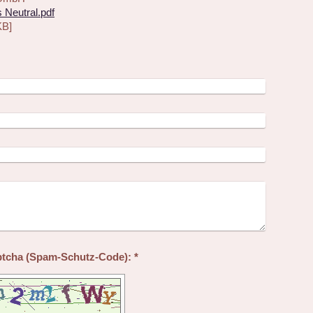
Neutral.pdf
KB]
Captcha (Spam-Schutz-Code): *