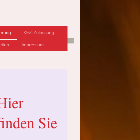
erung
KFZ-Zulassung
eiten
Impressum
Hier
finden Sie