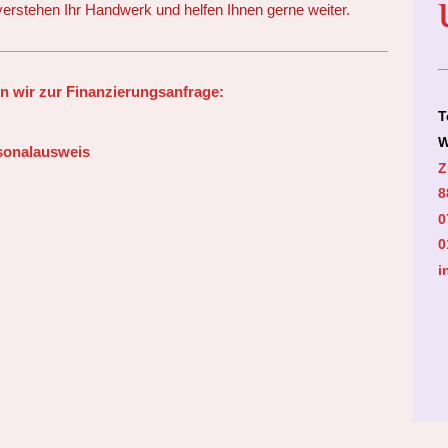
verstehen Ihr Handwerk und helfen Ihnen gerne weiter.
n wir zur Finanzierungsanfrage:
T
W
rsonalausweis
Z
8
0
0
i