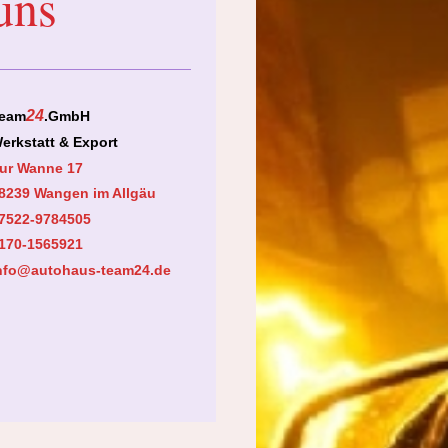
uns
24
eam
.GmbH
erkstatt & Export
ur Wanne 17
8239 Wangen im Allgäu
7522-9784505
170-1565921
nfo@autohaus-team24.de