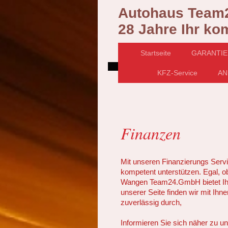
Autohaus Tea
28 Jahre Ihr ko
Startseite
GARANTIE
KFZ-Service
AN
Finanzen
Mit unseren Finanzierungs Servi
kompetent unterstützen. Egal, o
Wangen Team24.GmbH bietet Ihn
unserer Seite finden wir mit Ihn
zuverlässig durch,
Informieren Sie sich näher zu 